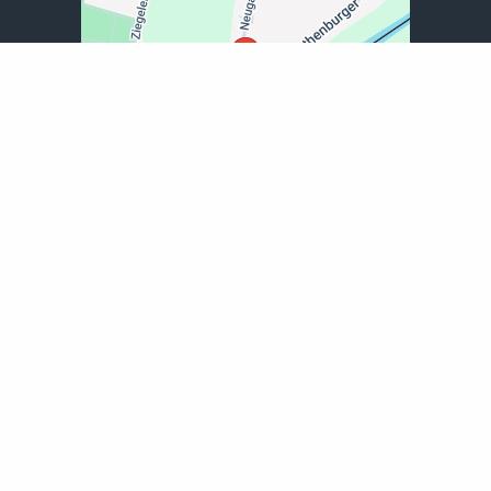
EXPLOR GmbH für Finanzvermittlung
Neugasse 30
02828 Görlitz
03581-661600
03581-661602
info@explor-finanz.de
www.explor-finanz.de
Startseite
Privat