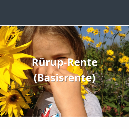
Rürup-Rente
(Basisrente)