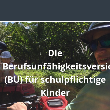
Die
Berufsunfähigkeitsvers
(BU) für schulpflichtige
Kinder