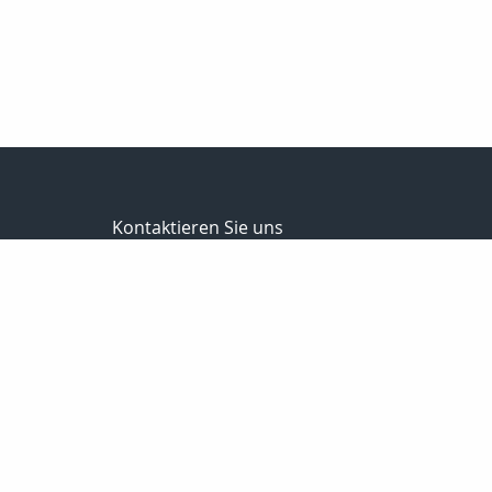
Kontaktieren Sie uns
EXP
028
inf
www