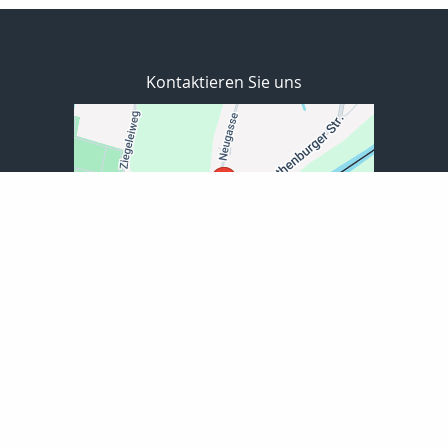
Kontaktieren Sie uns
EXPLOR GmbH für Finanzvermittlung
Neugasse 30
02828 Görlitz
03581-661600
03581-661602
info@explor-finanz.de