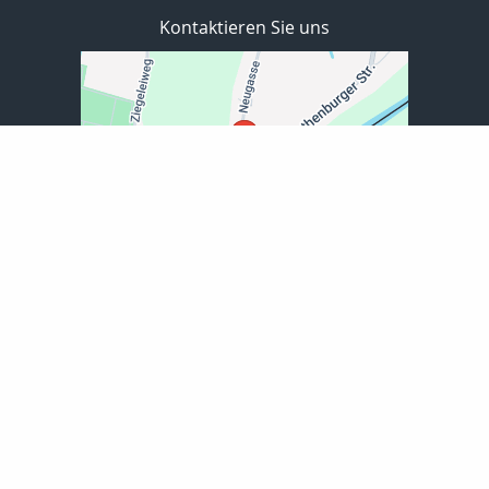
Kontaktieren Sie uns
EXPLOR GmbH für Finanzvermittlung
Neugasse 30
02828 Görlitz
03581-661600
03581-661602
info@explor-finanz.de
www.explor-finanz.de